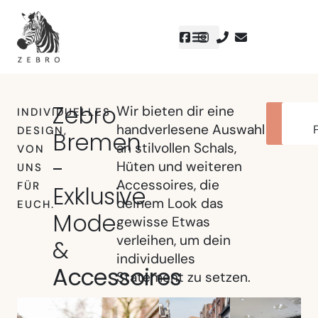
Zebro
Wir bieten dir eine
INDIVIDUELLES
Sto
handverlesene Auswahl
fin
DESIGN,
Bremen
an stilvollen Schals,
VON
-
Hüten und weiteren
UNS
Accessoires, die
FÜR
Exklusive
deinem Look das
EUCH.
Mode
gewisse Etwas
verleihen, um dein
&
individuelles
Accessoires
Statement zu setzen.